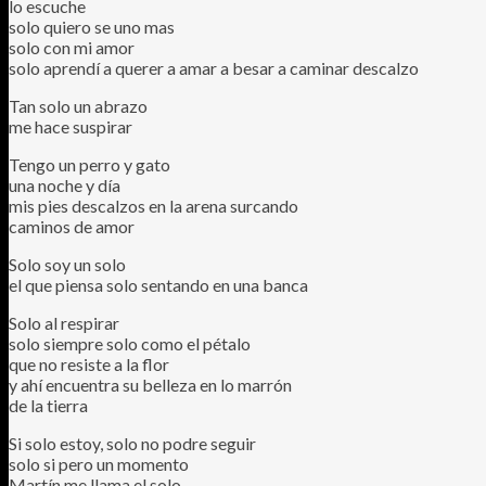
lo escuche
solo quiero se uno mas
solo con mi amor
solo aprendí a querer a amar a besar a caminar descalzo
Tan solo un abrazo
me hace suspirar
Tengo un perro y gato
una noche y día
mis pies descalzos en la arena surcando
caminos de amor
Solo soy un solo
el que piensa solo sentando en una banca
Solo al respirar
solo siempre solo como el pétalo
que no resiste a la flor
y ahí encuentra su belleza en lo marrón
de la tierra
Si solo estoy, solo no podre seguir
solo si pero un momento
Martín me llama el solo