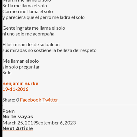
Sofía me llama el solo
Carmen me llama el solo
y pareciera que el perro me ladra el solo
Gente ingrata me llama el solo
ni uno solo me acompaña
Ellos miran desde su balcón
sus miradas no sostiene la belleza del respeto
Me llaman el solo
sin solo preguntar
Solo
Benjamin Burke
19-11-2016
0
Facebook
Twitter
Poem
No te vayas
March 25, 2019
September 6, 2023
Next Article